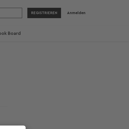
REGISTRIEREN
Anmelden
ook Board