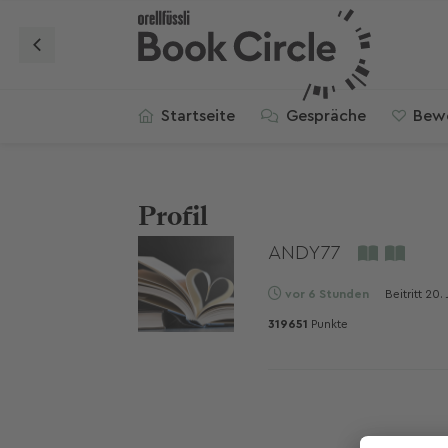
Startseite
Gespräche
Bew
Profil
ANDY77
vor 6 Stunden
Beitritt
20. 
319651
Punkte