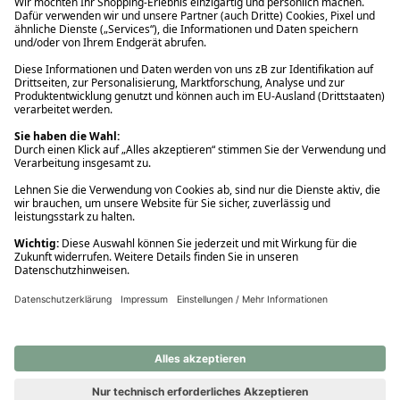
Ups! Da ist etwas schiefgelaufen. Bitte die Seite neu laden oder
nochmals versuchen.
Ups! Da ist etwas schiefgelaufen. Bitte die Seite neu laden oder
nochmals versuchen.
Ups! Da ist etwas schiefgelaufen. Bitte die Seite neu laden oder