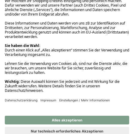
Ups! Da ist etwas schiefgelaufen. Bitte die Seite neu laden oder
nochmals versuchen.
Ups! Da ist etwas schiefgelaufen. Bitte die Seite neu laden oder
nochmals versuchen.
Ups! Da ist etwas schiefgelaufen. Bitte die Seite neu laden oder