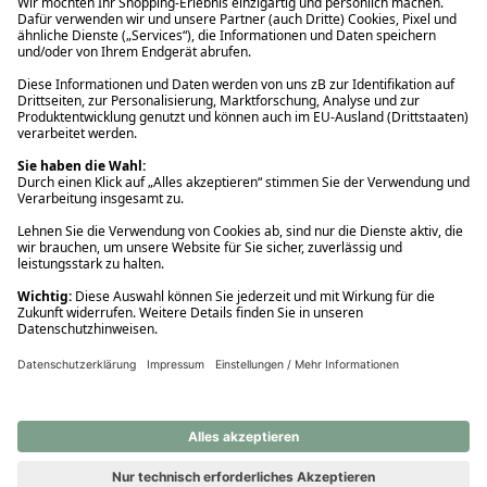
Ups! Da ist etwas schiefgelaufen. Bitte die Seite neu laden oder
nochmals versuchen.
Ups! Da ist etwas schiefgelaufen. Bitte die Seite neu laden oder
nochmals versuchen.
Ups! Da ist etwas schiefgelaufen. Bitte die Seite neu laden oder