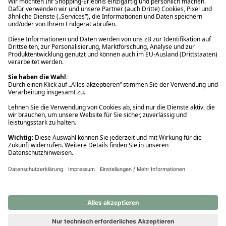
Ups! Da ist etwas schiefgelaufen. Bitte die Seite neu laden oder
nochmals versuchen.
Ups! Da ist etwas schiefgelaufen. Bitte die Seite neu laden oder
nochmals versuchen.
Ups! Da ist etwas schiefgelaufen. Bitte die Seite neu laden oder