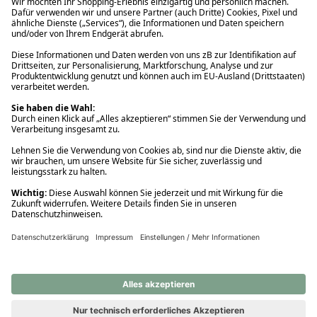
Ups! Da ist etwas schiefgelaufen. Bitte die Seite neu laden oder
nochmals versuchen.
Ups! Da ist etwas schiefgelaufen. Bitte die Seite neu laden oder
nochmals versuchen.
Ups! Da ist etwas schiefgelaufen. Bitte die Seite neu laden oder