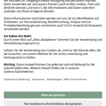
Ups! Da ist etwas schiefgelaufen. Bitte die Seite neu laden oder
nochmals versuchen.
Ups! Da ist etwas schiefgelaufen. Bitte die Seite neu laden oder
nochmals versuchen.
Ups! Da ist etwas schiefgelaufen. Bitte die Seite neu laden oder