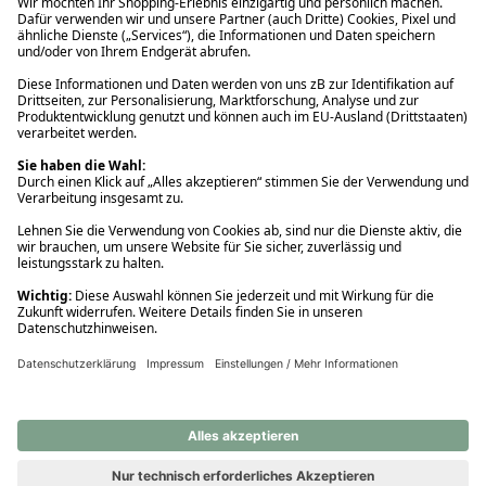
Ups! Da ist etwas schiefgelaufen. Bitte die Seite neu laden oder
nochmals versuchen.
Ups! Da ist etwas schiefgelaufen. Bitte die Seite neu laden oder
nochmals versuchen.
Ups! Da ist etwas schiefgelaufen. Bitte die Seite neu laden oder