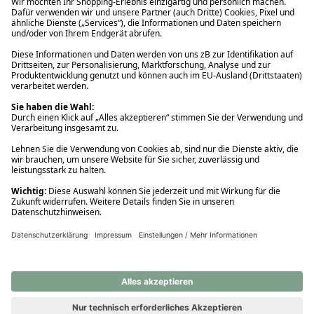
Ups! Da ist etwas schiefgelaufen. Bitte die Seite neu laden oder
nochmals versuchen.
Ups! Da ist etwas schiefgelaufen. Bitte die Seite neu laden oder
nochmals versuchen.
Ups! Da ist etwas schiefgelaufen. Bitte die Seite neu laden oder