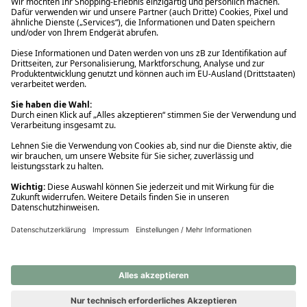
Ups! Da ist etwas schiefgelaufen. Bitte die Seite neu laden oder
nochmals versuchen.
Ups! Da ist etwas schiefgelaufen. Bitte die Seite neu laden oder
nochmals versuchen.
Ups! Da ist etwas schiefgelaufen. Bitte die Seite neu laden oder