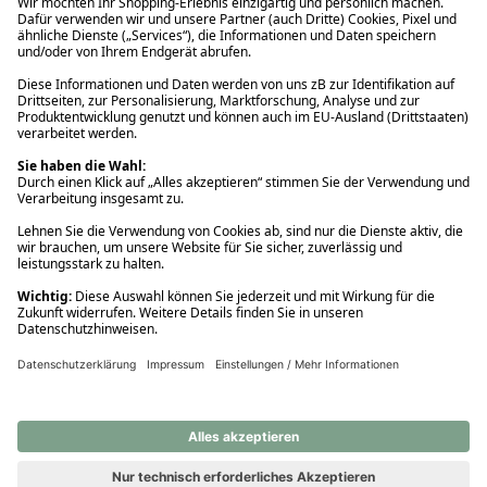
Ups! Da ist etwas schiefgelaufen. Bitte die Seite neu laden oder
nochmals versuchen.
Ups! Da ist etwas schiefgelaufen. Bitte die Seite neu laden oder
nochmals versuchen.
Ups! Da ist etwas schiefgelaufen. Bitte die Seite neu laden oder