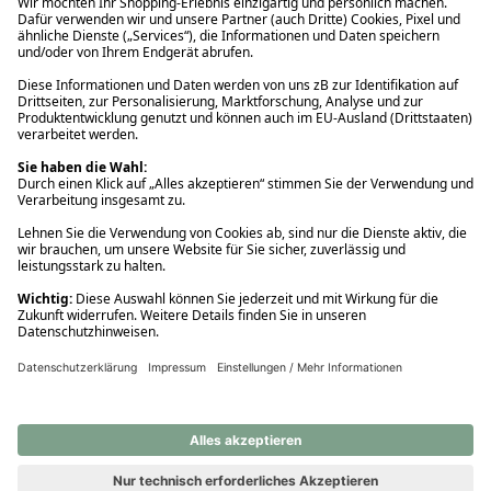
Ups! Da ist etwas schiefgelaufen. Bitte die Seite neu laden oder
nochmals versuchen.
Ups! Da ist etwas schiefgelaufen. Bitte die Seite neu laden oder
nochmals versuchen.
Ups! Da ist etwas schiefgelaufen. Bitte die Seite neu laden oder