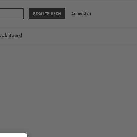
REGISTRIEREN
Anmelden
ook Board