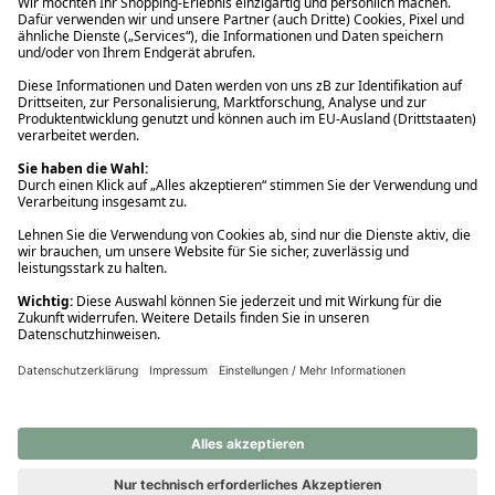
Ups! Da ist etwas schiefgelaufen. Bitte die Seite neu laden oder
nochmals versuchen.
Ups! Da ist etwas schiefgelaufen. Bitte die Seite neu laden oder
nochmals versuchen.
Ups! Da ist etwas schiefgelaufen. Bitte die Seite neu laden oder