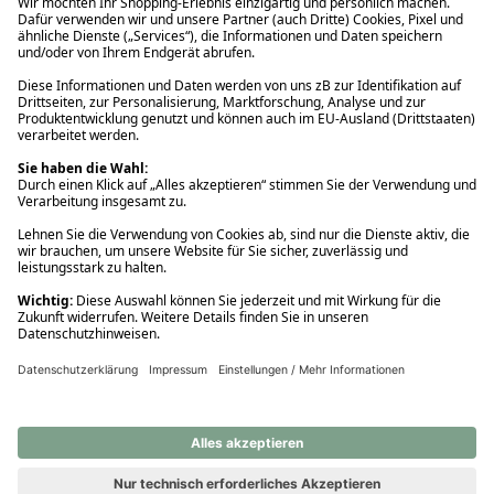
Ups! Da ist etwas schiefgelaufen. Bitte die Seite neu laden oder
nochmals versuchen.
Ups! Da ist etwas schiefgelaufen. Bitte die Seite neu laden oder
nochmals versuchen.
Ups! Da ist etwas schiefgelaufen. Bitte die Seite neu laden oder