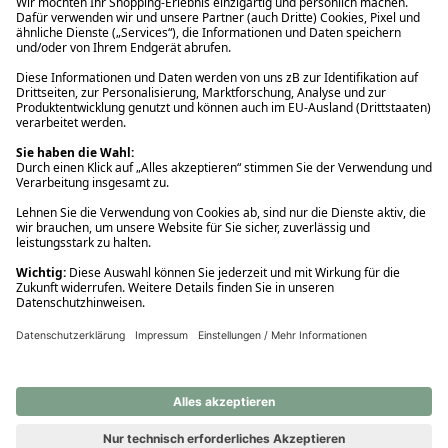
Ups! Da ist etwas schiefgelaufen. Bitte die Seite neu laden oder
nochmals versuchen.
Ups! Da ist etwas schiefgelaufen. Bitte die Seite neu laden oder
nochmals versuchen.
Ups! Da ist etwas schiefgelaufen. Bitte die Seite neu laden oder