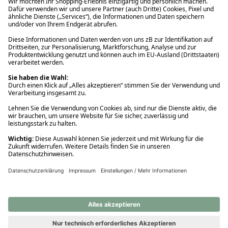
Ups! Da ist etwas schiefgelaufen. Bitte die Seite neu laden oder
nochmals versuchen.
Ups! Da ist etwas schiefgelaufen. Bitte die Seite neu laden oder
nochmals versuchen.
Ups! Da ist etwas schiefgelaufen. Bitte die Seite neu laden oder