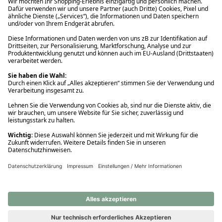
Ups! Da ist etwas schiefgelaufen. Bitte die Seite neu laden oder
nochmals versuchen.
Ups! Da ist etwas schiefgelaufen. Bitte die Seite neu laden oder
nochmals versuchen.
Ups! Da ist etwas schiefgelaufen. Bitte die Seite neu laden oder