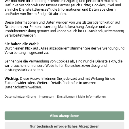
Ups! Da ist etwas schiefgelaufen. Bitte die Seite neu laden oder
nochmals versuchen.
Ups! Da ist etwas schiefgelaufen. Bitte die Seite neu laden oder
nochmals versuchen.
Ups! Da ist etwas schiefgelaufen. Bitte die Seite neu laden oder