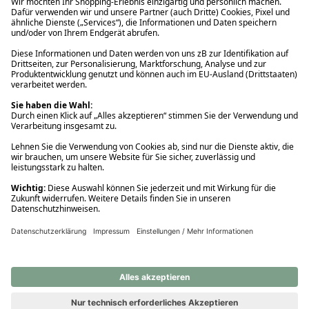
Ups! Da ist etwas schiefgelaufen. Bitte die Seite neu laden oder
nochmals versuchen.
Ups! Da ist etwas schiefgelaufen. Bitte die Seite neu laden oder
nochmals versuchen.
Ups! Da ist etwas schiefgelaufen. Bitte die Seite neu laden oder