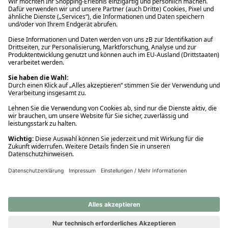
Ups! Da ist etwas schiefgelaufen. Bitte die Seite neu laden oder
nochmals versuchen.
Ups! Da ist etwas schiefgelaufen. Bitte die Seite neu laden oder
nochmals versuchen.
Ups! Da ist etwas schiefgelaufen. Bitte die Seite neu laden oder