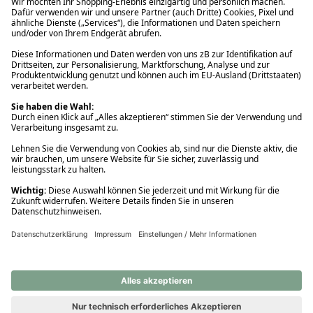
Ups! Da ist etwas schiefgelaufen. Bitte die Seite neu laden oder
nochmals versuchen.
Ups! Da ist etwas schiefgelaufen. Bitte die Seite neu laden oder
nochmals versuchen.
Ups! Da ist etwas schiefgelaufen. Bitte die Seite neu laden oder