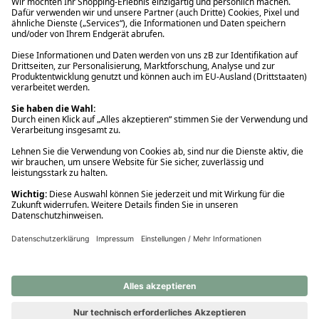
Ups! Da ist etwas schiefgelaufen. Bitte die Seite neu laden oder
nochmals versuchen.
Ups! Da ist etwas schiefgelaufen. Bitte die Seite neu laden oder
nochmals versuchen.
Ups! Da ist etwas schiefgelaufen. Bitte die Seite neu laden oder