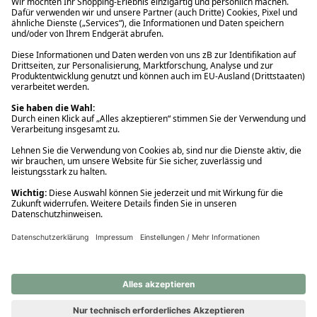
Ups! Da ist etwas schiefgelaufen. Bitte die Seite neu laden oder
nochmals versuchen.
Ups! Da ist etwas schiefgelaufen. Bitte die Seite neu laden oder
nochmals versuchen.
Ups! Da ist etwas schiefgelaufen. Bitte die Seite neu laden oder