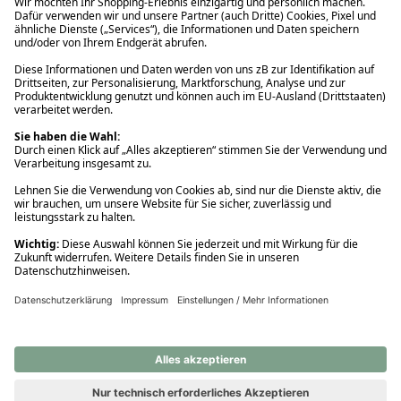
Ups! Da ist etwas schiefgelaufen. Bitte die Seite neu laden oder
nochmals versuchen.
Ups! Da ist etwas schiefgelaufen. Bitte die Seite neu laden oder
nochmals versuchen.
Ups! Da ist etwas schiefgelaufen. Bitte die Seite neu laden oder