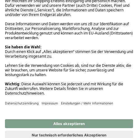
Ups! Da ist etwas schiefgelaufen. Bitte die Seite neu laden oder
nochmals versuchen.
Ups! Da ist etwas schiefgelaufen. Bitte die Seite neu laden oder
nochmals versuchen.
Ups! Da ist etwas schiefgelaufen. Bitte die Seite neu laden oder