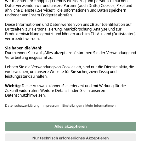
Ups! Da ist etwas schiefgelaufen. Bitte die Seite neu laden oder
nochmals versuchen.
Ups! Da ist etwas schiefgelaufen. Bitte die Seite neu laden oder
nochmals versuchen.
Ups! Da ist etwas schiefgelaufen. Bitte die Seite neu laden oder