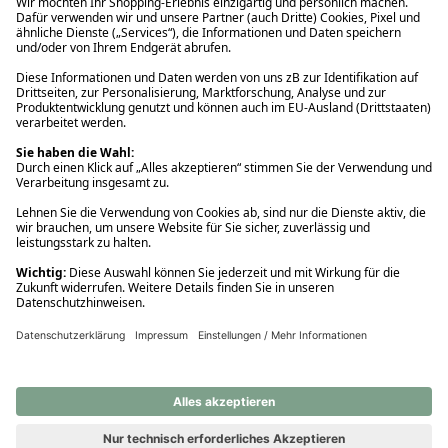
Ups! Da ist etwas schiefgelaufen. Bitte die Seite neu laden oder
nochmals versuchen.
Ups! Da ist etwas schiefgelaufen. Bitte die Seite neu laden oder
nochmals versuchen.
Ups! Da ist etwas schiefgelaufen. Bitte die Seite neu laden oder