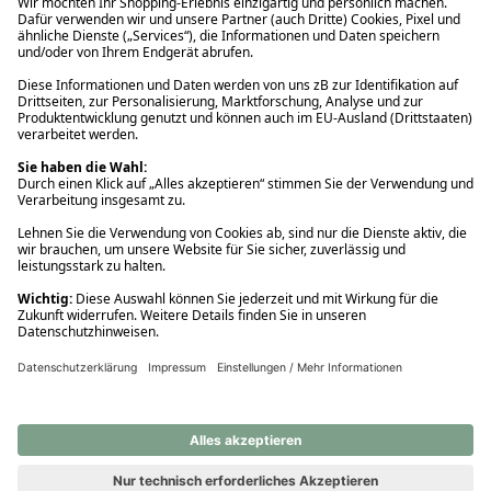
Ups! Da ist etwas schiefgelaufen. Bitte die Seite neu laden oder
nochmals versuchen.
Ups! Da ist etwas schiefgelaufen. Bitte die Seite neu laden oder
nochmals versuchen.
Ups! Da ist etwas schiefgelaufen. Bitte die Seite neu laden oder