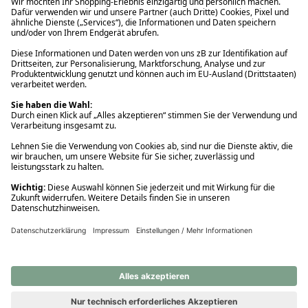
Ups! Da ist etwas schiefgelaufen. Bitte die Seite neu laden oder
nochmals versuchen.
Ups! Da ist etwas schiefgelaufen. Bitte die Seite neu laden oder
nochmals versuchen.
Ups! Da ist etwas schiefgelaufen. Bitte die Seite neu laden oder