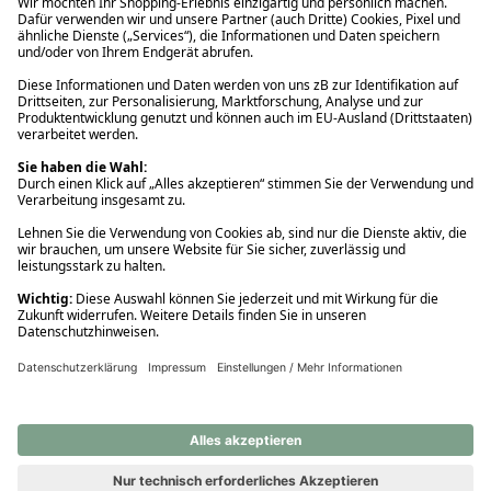
Ups! Da ist etwas schiefgelaufen. Bitte die Seite neu laden oder
nochmals versuchen.
Ups! Da ist etwas schiefgelaufen. Bitte die Seite neu laden oder
nochmals versuchen.
Ups! Da ist etwas schiefgelaufen. Bitte die Seite neu laden oder