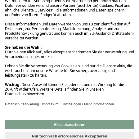
Ups! Da ist etwas schiefgelaufen. Bitte die Seite neu laden oder
nochmals versuchen.
Ups! Da ist etwas schiefgelaufen. Bitte die Seite neu laden oder
nochmals versuchen.
Ups! Da ist etwas schiefgelaufen. Bitte die Seite neu laden oder