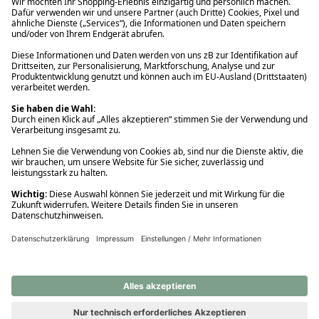
Ups! Da ist etwas schiefgelaufen. Bitte die Seite neu laden oder
nochmals versuchen.
Ups! Da ist etwas schiefgelaufen. Bitte die Seite neu laden oder
nochmals versuchen.
Ups! Da ist etwas schiefgelaufen. Bitte die Seite neu laden oder