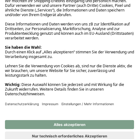
Ups! Da ist etwas schiefgelaufen. Bitte die Seite neu laden oder
nochmals versuchen.
Ups! Da ist etwas schiefgelaufen. Bitte die Seite neu laden oder
nochmals versuchen.
Ups! Da ist etwas schiefgelaufen. Bitte die Seite neu laden oder