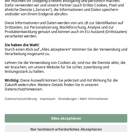
Ups! Da ist etwas schiefgelaufen. Bitte die Seite neu laden oder
nochmals versuchen.
Ups! Da ist etwas schiefgelaufen. Bitte die Seite neu laden oder
nochmals versuchen.
Ups! Da ist etwas schiefgelaufen. Bitte die Seite neu laden oder