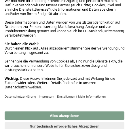
Ups! Da ist etwas schiefgelaufen. Bitte die Seite neu laden oder
nochmals versuchen.
Ups! Da ist etwas schiefgelaufen. Bitte die Seite neu laden oder
nochmals versuchen.
Ups! Da ist etwas schiefgelaufen. Bitte die Seite neu laden oder