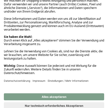
Ups! Da ist etwas schiefgelaufen. Bitte die Seite neu laden oder
nochmals versuchen.
Ups! Da ist etwas schiefgelaufen. Bitte die Seite neu laden oder
nochmals versuchen.
Ups! Da ist etwas schiefgelaufen. Bitte die Seite neu laden oder