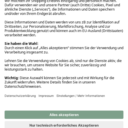
Ups! Da ist etwas schiefgelaufen. Bitte die Seite neu laden oder
nochmals versuchen.
Ups! Da ist etwas schiefgelaufen. Bitte die Seite neu laden oder
nochmals versuchen.
Ups! Da ist etwas schiefgelaufen. Bitte die Seite neu laden oder