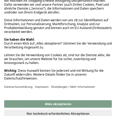
Ups! Da ist etwas schiefgelaufen. Bitte die Seite neu laden oder
nochmals versuchen.
Ups! Da ist etwas schiefgelaufen. Bitte die Seite neu laden oder
nochmals versuchen.
Ups! Da ist etwas schiefgelaufen. Bitte die Seite neu laden oder