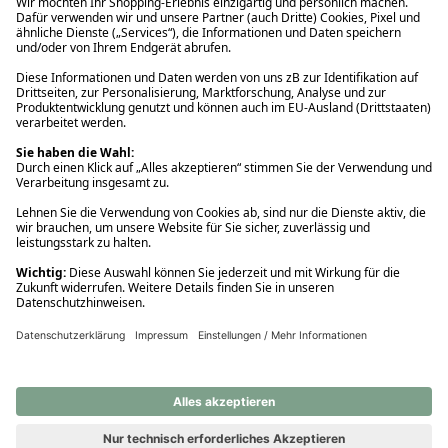
Ups! Da ist etwas schiefgelaufen. Bitte die Seite neu laden oder
nochmals versuchen.
Ups! Da ist etwas schiefgelaufen. Bitte die Seite neu laden oder
nochmals versuchen.
Ups! Da ist etwas schiefgelaufen. Bitte die Seite neu laden oder