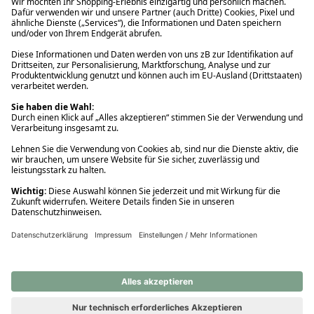
Ups! Da ist etwas schiefgelaufen. Bitte die Seite neu laden oder
nochmals versuchen.
Ups! Da ist etwas schiefgelaufen. Bitte die Seite neu laden oder
nochmals versuchen.
Ups! Da ist etwas schiefgelaufen. Bitte die Seite neu laden oder