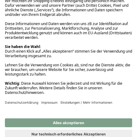
Ups! Da ist etwas schiefgelaufen. Bitte die Seite neu laden oder
nochmals versuchen.
Ups! Da ist etwas schiefgelaufen. Bitte die Seite neu laden oder
nochmals versuchen.
Ups! Da ist etwas schiefgelaufen. Bitte die Seite neu laden oder