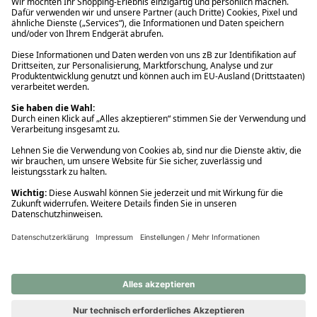
Ups! Da ist etwas schiefgelaufen. Bitte die Seite neu laden oder
nochmals versuchen.
Ups! Da ist etwas schiefgelaufen. Bitte die Seite neu laden oder
nochmals versuchen.
Ups! Da ist etwas schiefgelaufen. Bitte die Seite neu laden oder