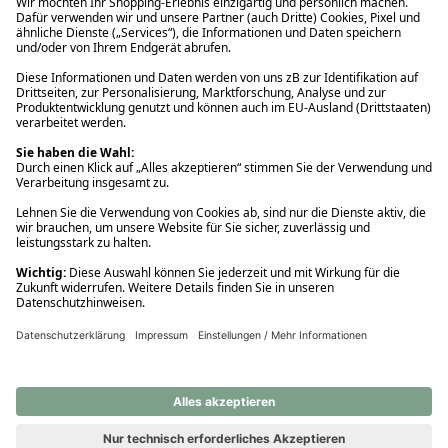
Ups! Da ist etwas schiefgelaufen. Bitte die Seite neu laden oder
nochmals versuchen.
Ups! Da ist etwas schiefgelaufen. Bitte die Seite neu laden oder
nochmals versuchen.
Ups! Da ist etwas schiefgelaufen. Bitte die Seite neu laden oder