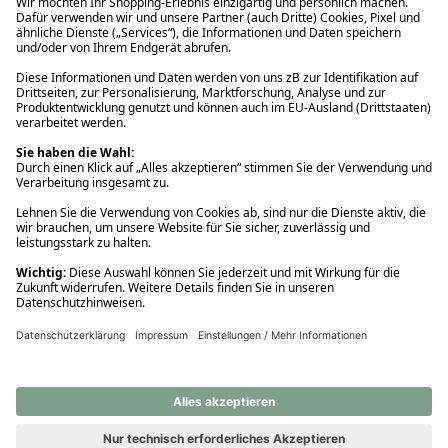
Ups! Da ist etwas schiefgelaufen. Bitte die Seite neu laden oder
nochmals versuchen.
Ups! Da ist etwas schiefgelaufen. Bitte die Seite neu laden oder
nochmals versuchen.
Ups! Da ist etwas schiefgelaufen. Bitte die Seite neu laden oder