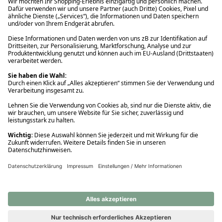
Ups! Da ist etwas schiefgelaufen. Bitte die Seite neu laden oder
nochmals versuchen.
Ups! Da ist etwas schiefgelaufen. Bitte die Seite neu laden oder
nochmals versuchen.
Ups! Da ist etwas schiefgelaufen. Bitte die Seite neu laden oder