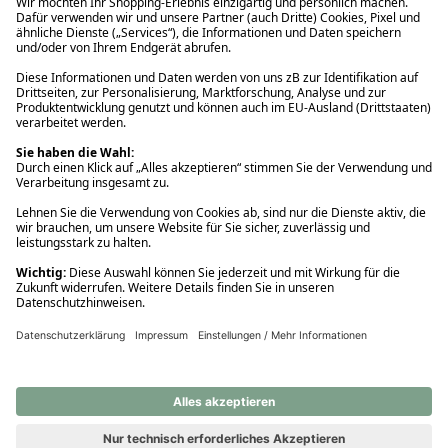
Ups! Da ist etwas schiefgelaufen. Bitte die Seite neu laden oder
nochmals versuchen.
Ups! Da ist etwas schiefgelaufen. Bitte die Seite neu laden oder
nochmals versuchen.
Ups! Da ist etwas schiefgelaufen. Bitte die Seite neu laden oder