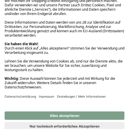
Ups! Da ist etwas schiefgelaufen. Bitte die Seite neu laden oder
nochmals versuchen.
Ups! Da ist etwas schiefgelaufen. Bitte die Seite neu laden oder
nochmals versuchen.
Ups! Da ist etwas schiefgelaufen. Bitte die Seite neu laden oder