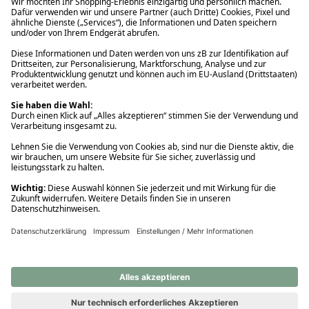
Ups! Da ist etwas schiefgelaufen. Bitte die Seite neu laden oder
nochmals versuchen.
Ups! Da ist etwas schiefgelaufen. Bitte die Seite neu laden oder
nochmals versuchen.
Ups! Da ist etwas schiefgelaufen. Bitte die Seite neu laden oder