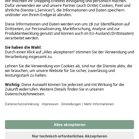
Ups! Da ist etwas schiefgelaufen. Bitte die Seite neu laden oder
nochmals versuchen.
Ups! Da ist etwas schiefgelaufen. Bitte die Seite neu laden oder
nochmals versuchen.
Ups! Da ist etwas schiefgelaufen. Bitte die Seite neu laden oder